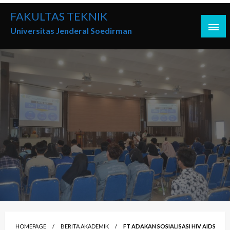
Skip
FAKULTAS TEKNIK
to
Universitas Jenderal Soedirman
content
HOMEPAGE
BERITA AKADEMIK
FT ADAKAN SOSIALISASI HIV AIDS