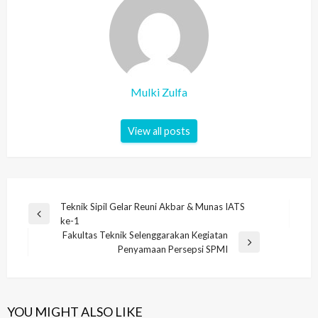
Mulki Zulfa
View all posts
Post
Teknik Sipil Gelar Reuni Akbar & Munas IATS
Previous
ke-1
navigation
Post
Fakultas Teknik Selenggarakan Kegiatan
Next
Penyamaan Persepsi SPMI
Post
YOU MIGHT ALSO LIKE