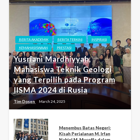
BERITA AKADEMIK
BERITA TERKINI
INSPIRASI
KEMAHASISWAAN
PRESTASI
Yusriani Mardhiyyah,
Mahasiswa Teknik Geologi
yang Terpilih pada Program
IISMA 2024 di Rusia
Tim Dosen
March 24, 2025
Menembus Batas Negeri:
Kisah Perjalanan M. Irfan
Nabiel M. Mucoffa dalam