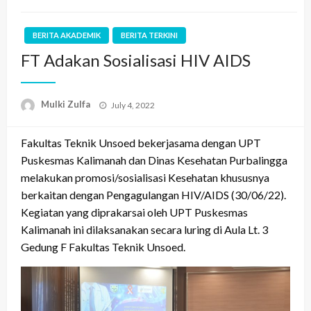
BERITA AKADEMIK
BERITA TERKINI
FT Adakan Sosialisasi HIV AIDS
Posted
Mulki Zulfa
July 4, 2022
on
Fakultas Teknik Unsoed bekerjasama dengan UPT
Puskesmas Kalimanah dan Dinas Kesehatan Purbalingga
melakukan promosi/sosialisasi Kesehatan khususnya
berkaitan dengan Pengagulangan HIV/AIDS (30/06/22).
Kegiatan yang diprakarsai oleh UPT Puskesmas
Kalimanah ini dilaksanakan secara luring di Aula Lt. 3
Gedung F Fakultas Teknik Unsoed.