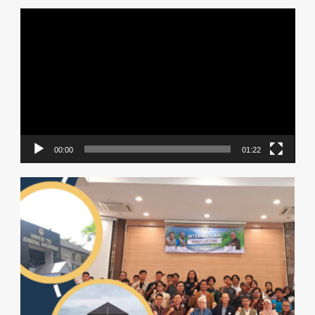
Video
Player
00:00
01:22