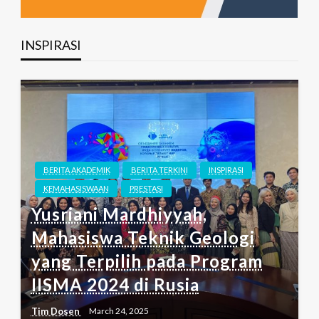
INSPIRASI
BERITA AKADEMIK
BERITA TERKINI
INSPIRASI
KEMAHASISWAAN
PRESTASI
Yusriani Mardhiyyah,
Mahasiswa Teknik Geologi
yang Terpilih pada Program
IISMA 2024 di Rusia
Tim Dosen
March 24, 2025