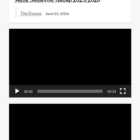
Tim Dosen
June 23, 2026
Video
Player
00:00
04:24
Video
Player