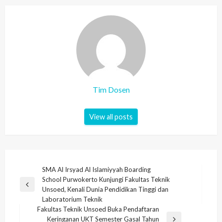
Tim Dosen
View all posts
Post
SMA Al Irsyad Al Islamiyyah Boarding
School Purwokerto Kunjungi Fakultas Teknik
navigation
Previous
Unsoed, Kenali Dunia Pendidikan Tinggi dan
Post
Laboratorium Teknik
Fakultas Teknik Unsoed Buka Pendaftaran
Keringanan UKT Semester Gasal Tahun