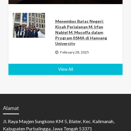
Menembus Batas Negeri:
Kisah Perjalanan M. Irfan
Nabiel M. Mucoffa dalam
Program IISMA di Hanyang
University
February 28, 2025
View All
Alamat
Jl. Raya Mayjen Sungkono KM 5, Blater, Kec. Kalimanah,
Kabupaten Purbalingga, Jawa Tengah 53371