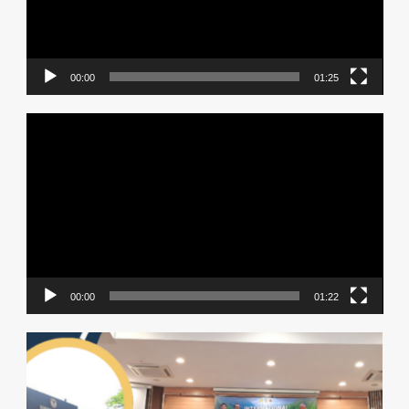
00:00
01:25
Video
Player
00:00
01:22