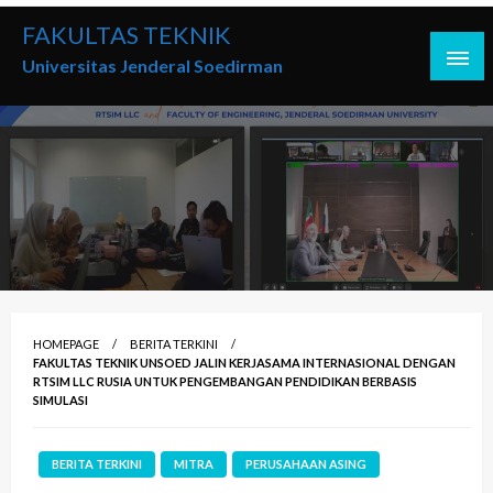
Skip
FAKULTAS TEKNIK
to
Universitas Jenderal Soedirman
content
HOMEPAGE
BERITA TERKINI
FAKULTAS TEKNIK UNSOED JALIN KERJASAMA INTERNASIONAL DENGAN
RTSIM LLC RUSIA UNTUK PENGEMBANGAN PENDIDIKAN BERBASIS
SIMULASI
BERITA TERKINI
MITRA
PERUSAHAAN ASING